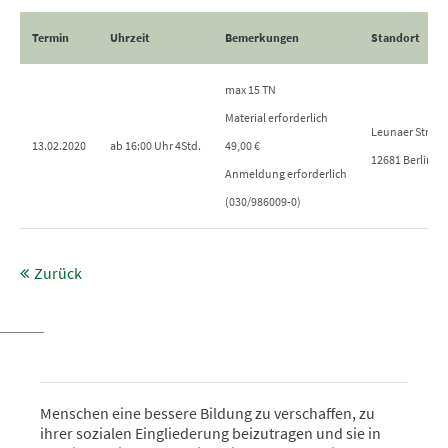
Termin
Uhrzeit
Bemerkungen
Standort
max 15 TN
Material erforderlich
Leunaer Straße
13.02.2020
ab 16:00 Uhr 4Std.
49,00 €
12681 Berlin
Anmeldung erforderlich
(030/986009-0)
Zurück
Menschen eine bessere Bildung zu verschaffen, zu
ihrer sozialen Eingliederung beizutragen und sie in