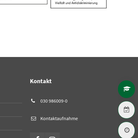
Kontakt
F
030 986009-0
V
Kontaktaufnahme
T