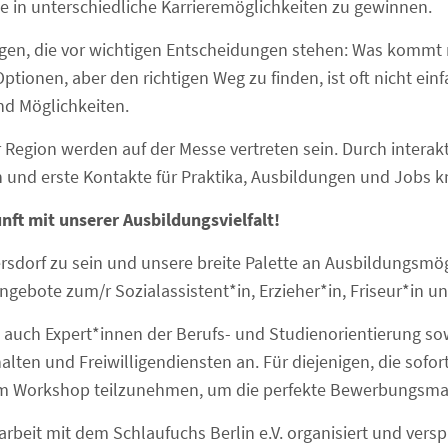
ke in unterschiedliche Karrieremöglichkeiten zu gewinnen.
enigen, die vor wichtigen Entscheidungen stehen: Was kommt
 Optionen, aber den richtigen Weg zu finden, ist oft nicht ei
nd Möglichkeiten.
Region werden auf der Messe vertreten sein. Durch interak
n und erste Kontakte für Praktika, Ausbildungen und Jobs k
nft mit unserer Ausbildungsvielfalt!
lersdorf zu sein und unsere breite Palette an Ausbildungsmö
gebote zum/r Sozialassistent*in, Erzieher*in, Friseur*in u
uch Expert*innen der Berufs- und Studienorientierung so
ten und Freiwilligendiensten an. Für diejenigen, die sofor
m Workshop teilzunehmen, um die perfekte Bewerbungsmap
eit mit dem Schlaufuchs Berlin e.V. organisiert und verspri