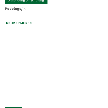
Ausbildung Umschulung
Podologe/in
MEHR ERFAHREN