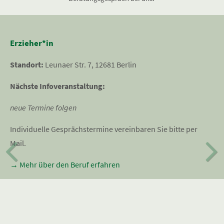
Erzieher*in
Standort:
Leunaer Str. 7, 12681 Berlin
Nächste Infoveranstaltung:
neue Termine folgen
Individuelle Gesprächstermine vereinbaren Sie bitte per
Mail.
→ Mehr über den Beruf erfahren